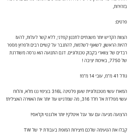
בזהירות,
פרטים:
הצוות הקדיש יותר משנתיים לתכנון קפדני, ללא קשר לעלות, להעז
להיות הראשון, לשאוף לשלמות, להתגבר על קשיים רבים ולפרוץ מספר
רבדים של צווארי בקבוק טכנולוגיים. דגם התנועה הוא גרסה משודרגת
של 7750, באיכות יציבה !
גודל 41 מ”מ, עובי 14 מ”מ!
המארז עשוי מטכנולוגיית שעון פלטינה 316L בציפוי ננו מלא, והלוח
עשוי מפלדת אל חלד 316, מה שמדגיש עוד יותר את האווירה האצילית!
הרצועה מגיעה עם עור עגל איטלקי! יותר אלגנטי וקלאסי!
קבלו את הטעימה שלכם מיצירות המופת בעבודת יד של TW