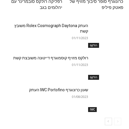
כרונוגרף סופר סיבוך מזויף של
רפליקה רולקס סובמרינר עם
פאטק פיליפ
יהלומים בגב
העתק Rolex Cosmograph Daytona משובץ
קשת
01/11/2023
רולקס
רולקס מזויף קוסמוגרף דייטונה משובצת קשת
01/11/2023
רולקס
שעון כרונוגרף IWC Portofino העתק
01/08/2023
IWC