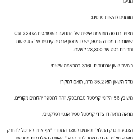
מגיע!
מוזמנים להשוות פרטים:
מצויד בגרסה מותאמת אישית של התנועה האוטומטית Cal.324sc
ששונתה במכונה 9015, יש לו אחסון אנרגיה קינטית של 45 שעות
ותדירות רטט של 28,800 לשעה.
רצועת שעון ארגונומית 316L בהתאמה אישית!
גודל השעון הוא 35.2 מ”מ, תואם למקור!
משובץ 56 יהלומי קריסטל סברובסקי, זהה למספר יהלומים מקוריים.
מראה מראה דו צדדי קריסטל ספיר אנטי רפלקטיבי.
הצבע והברק המילולי תואמים למוצר המקורי. “אף אחד לא יכול להחזיק
פאטק פיליפ, זה רק נשמר לדור הבא.” האווירה האלגנטית מפרשת