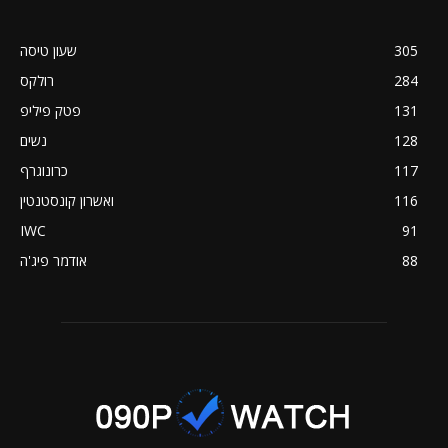
305
שעון טיסה
284
רולקס
131
פטק פיליפ
128
נשים
117
כרונוגרף
116
ואשרון קונסטנטין
IWC
91
88
אודמר פיג'ה