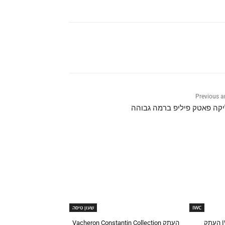
Previous ar
קה פאטק פיליפ ברמה גבוהה
IWC
שעון טיסה
העתק Vacheron Constantin Collection