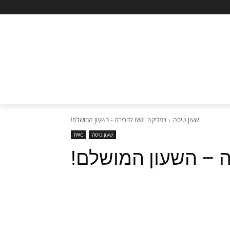
שעון טיסה
רפליקה IWC למכירה - השעון המושלם!
שעון טיסה
IWC