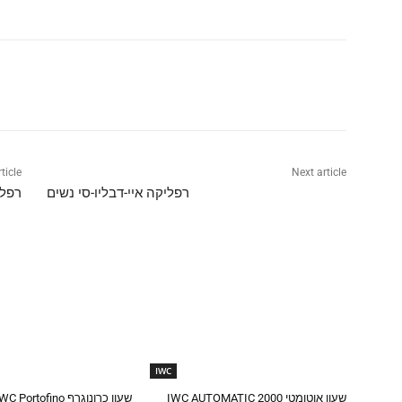
Share
ticle
Next article
רפליקה איי-דבליו-סי נשים
רפלי
IWC
שעון אוטומטי IWC AUTOMATIC 2000
שעון כרונוגרף IWC Portofino העתק