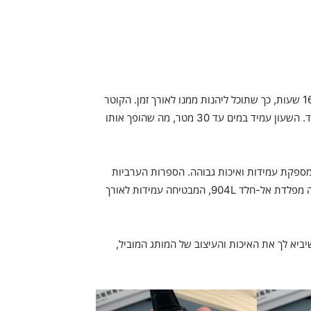
תכונות השעון כוללות מנגנון אוטומטי המציע רזרבת אנרגיה של 168 שעות, כך שתוכל ליהנות ממנו לאורך זמן. הקוטר
של השעון הוא 42.3 ממ, מה שמספק נוכחות מרשימה על פרק היד. השעון עמיד במים עד 30 מטר, מה שהופך אותו
המספקת עמידות ואיכות גבוהה. הספרות הערביות
בלוח השעון מוסיפות נגיעה קלאסית, בעוד שמעטפת השעון עשויה מפלדת אל-חלד 904L, המבטיחה עמידות לאורך
פליקה IWC למכירה – השעון שיביא לך את האיכות והעיצוב של המותג המוביל,