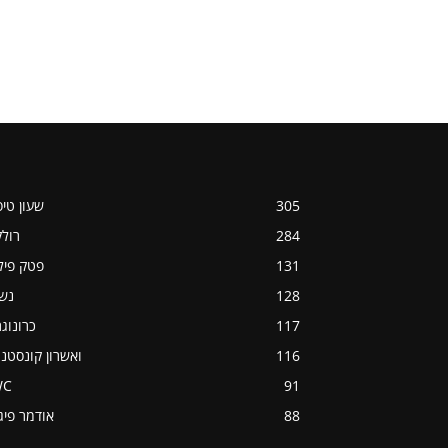
305
שעון טי
284
רול
131
פטק פיל
128
נש
117
כרונוג
116
ואשרון קונסטנט
WC
91
88
אודמר פיג