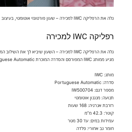
גלה את הרפליקה IWC למכירה – שעון פורטוגזי אוטומטי, בעיצוב יוקרתי, עם מנגנון מדויק ורצועת עור אלגנטית.
רפליקה IWC למכירה
גלה את הרפליקה IWC למכירה – השעון שיביא לך את ה
מגיע ממותג IWC המפורסם והסדרה המוכרת Portuguese Automatic, עם מספר דגם IW500704.
מותג: IWC
סדרה: Portuguese Automatic
מספר דגם: IW500704
תנועה: מנגנון אוטומטי
רזרבת אנרגיה: 168 שעות
קוטר: 42.3 מ”מ
עמידות במים: עד 30 מטר
חומר גב אחורי: פלדה