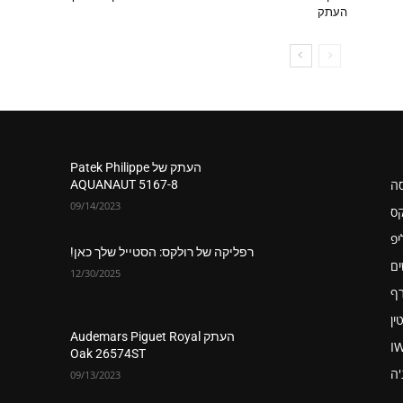
העתק
העתק של Patek Philippe
סה
AQUANAUT 5167-8
09/14/2023
קס
יפ
רפליקה של רולקס: הסטייל שלך כאן!
ים
12/30/2025
רף
ין
העתק Audemars Piguet Royal
I
Oak 26574ST
'ה
09/13/2023