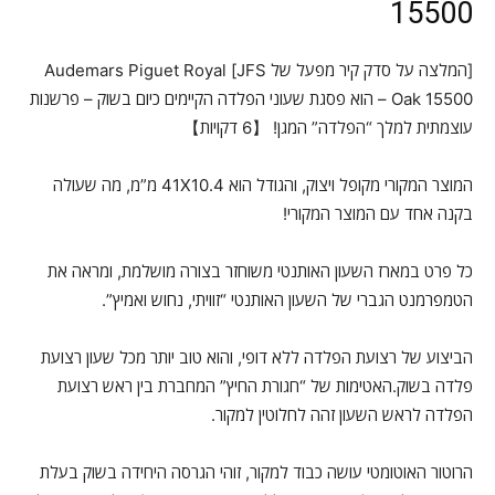
15500
[המלצה על סדק קיר מפעל של JFS] Audemars Piguet Royal
Oak 15500 – הוא פסגת שעוני הפלדה הקיימים כיום בשוק – פרשנות
עוצמתית למלך “הפלדה” המגן! 【6 דקויות】
המוצר המקורי מקופל ויצוק, והגודל הוא 41X10.4 מ”מ, מה שעולה
בקנה אחד עם המוצר המקורי!
כל פרט במארז השעון האותנטי משוחזר בצורה מושלמת, ומראה את
הטמפרמנט הגברי של השעון האותנטי “זוויתי, נחוש ואמיץ”.
הביצוע של רצועת הפלדה ללא דופי, והוא טוב יותר מכל שעון רצועת
פלדה בשוק.האטימות של “חגורת החיץ” המחברת בין ראש רצועת
הפלדה לראש השעון זהה לחלוטין למקור.
הרוטור האוטומטי עושה כבוד למקור, זוהי הגרסה היחידה בשוק בעלת