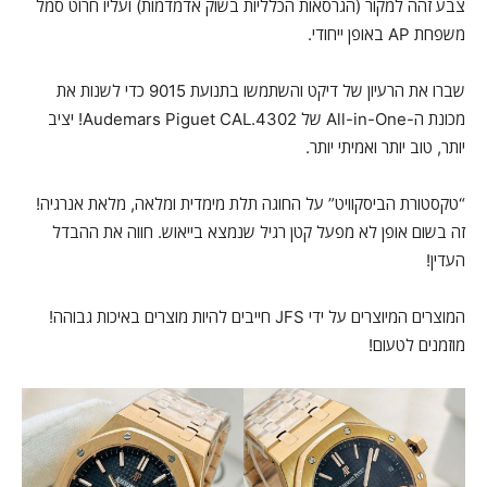
צבע זהה למקור (הגרסאות הכלליות בשוק אדמדמות) ועליו חרוט סמל
משפחת AP באופן ייחודי.
שברו את הרעיון של דיקט והשתמשו בתנועת 9015 כדי לשנות את
מכונת ה-All-in-One של Audemars Piguet CAL.4302! יציב
יותר, טוב יותר ואמיתי יותר.
“טקסטורת הביסקוויט” על החוגה תלת מימדית ומלאה, מלאת אנרגיה!
זה בשום אופן לא מפעל קטן רגיל שנמצא בייאוש. חווה את ההבדל
העדין!
המוצרים המיוצרים על ידי JFS חייבים להיות מוצרים באיכות גבוהה!
מוזמנים לטעום!