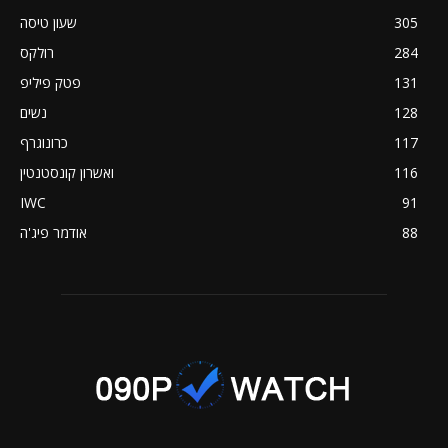
305
שעון טיסה
284
רולקס
131
פטק פיליפ
128
נשים
117
כרונוגרף
116
ואשרון קונסטנטין
IWC
91
88
אודמר פיג'ה