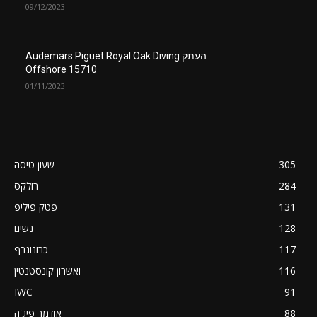
09/12/2023
העתק Audemars Piguet Royal Oak Diving
Offshore 15710
01/11/2023
305
שעון טיסה
284
רולקס
131
פטק פיליפ
128
נשים
117
כרונוגרף
116
ואשרון קונסטנטין
IWC
91
88
אודמר פיג'ה