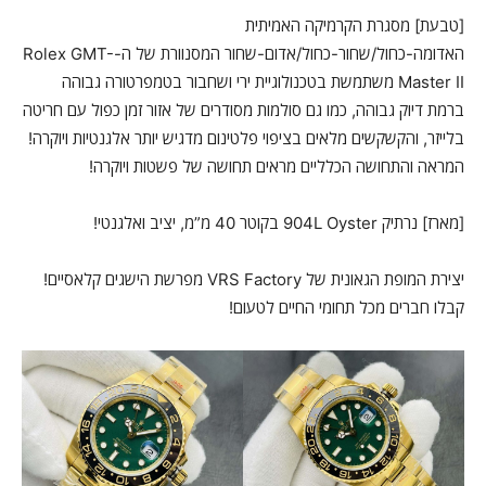
[טבעת] מסגרת הקרמיקה האמיתית
האדומה-כחול/שחור-כחול/אדום-שחור המסנוורת של ה-Rolex GMT-
Master II משתמשת בטכנולוגיית ירי ושחבור בטמפרטורה גבוהה
ברמת דיוק גבוהה, כמו גם סולמות מסודרים של אזור זמן כפול עם חריטה
בלייזר, והקשקשים מלאים בציפוי פלטינום מדגיש יותר אלגנטיות ויוקרה!
המראה והתחושה הכלליים מראים תחושה של פשטות ויוקרה!
[מארז] נרתיק 904L Oyster בקוטר 40 מ”מ, יציב ואלגנטי!
יצירת המופת הגאונית של VRS Factory מפרשת הישגים קלאסיים!
קבלו חברים מכל תחומי החיים לטעום!