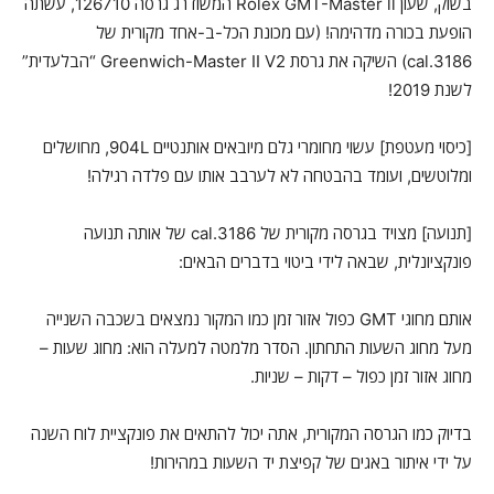
בשוק, שעון Rolex GMT-Master ll המשודרג גרסה 126710, עשתה
הופעת בכורה מדהימה! (עם מכונת הכל-ב-אחד מקורית של
cal.3186) השיקה את גרסת Greenwich-Master II V2 “הבלעדית”
לשנת 2019!
[כיסוי מעטפת] עשוי מחומרי גלם מיובאים אותנטיים 904L, מחושלים
ומלוטשים, ועומד בהבטחה לא לערבב אותו עם פלדה רגילה!
[תנועה] מצויד בגרסה מקורית של cal.3186 של אותה תנועה
פונקציונלית, שבאה לידי ביטוי בדברים הבאים:
אותם מחוגי GMT כפול אזור זמן כמו המקור נמצאים בשכבה השנייה
מעל מחוג השעות התחתון. הסדר מלמטה למעלה הוא: מחוג שעות –
מחוג אזור זמן כפול – דקות – שניות.
בדיוק כמו הגרסה המקורית, אתה יכול להתאים את פונקציית לוח השנה
על ידי איתור באגים של קפיצת יד השעות במהירות!