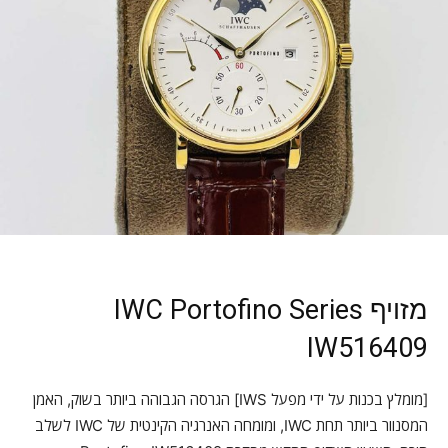
מזויף IWC Portofino Series
IW516409
[מומלץ בכנות על ידי מפעל IWS] הגרסה הגבוהה ביותר בשוק, האמן
המסנוור ביותר תחת IWC, ומומחה האנרגיה הקינטית של IWC לשלב