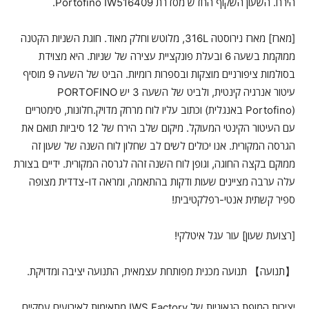
הירח. השעון השקוף החדש מסדרת Portofino IW516409.
[מארז] מארז נירוסטה 316L, מלוטש וחלק מאוד. חוגת השניות הקטנה
ממוקמת בשעה 6 ובעלת פונקציית עצירה של שניות. היא מצוידת
בסולמות ציפורניים מוצקות ובספרות רומיות. הביט של השעה 9 מוסיף
עיטור אנרגיה קינטית, ולביט של השעה 3 יש PORTOFINO
(Portofino באנגלית) וכתוב עליו לוח מרחק מדויק.חלונות, סימטריים
עם העיטור הקינטי המעוקל. מיקום שלב הירח של 12 סיביות תואם את
הגרסה המקורית. אנו יכולים לשים לב שחלון לוח השנה של שעון זה
ממוקם בקצה החוגה, וגופן לוח השנה זהה לגרסה המקורית. ידיים בצורת
עלה ערבה מציינים שעות ודקות בהתאמה, ומראה דו-צדדית מצופה
ספיר קשתית אנטי-רפלקטיבית!
[רצועת שעון] עור עגל איטלקי!
【תנועה】 תנועה מכנית מפותחת עצמאית, התנועה יציבה ומדויקת.
יצירות המופת הגאוניות של IWS Factory מתאימות לאירועים עסקיים