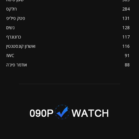
284
רולקס
131
פטק פיליפ
128
נשים
117
כרונוגרף
116
ואשרון קונסטנטין
IWC
91
88
אודמר פיג'ה