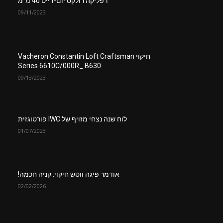
רפליקה רולקס יום-דייט 40 מ”מ
09/11/2023
חיקוי Vacheron Constantin Loft Craftsman
Series 6610C/000R_ B630
09/13/2023
לוח שנה נצחי מזויף של IWC פורטוגזית
01/07/2023
אודמר פיגה ווטש חיקוי: קניה חכמה!
02/02/2026