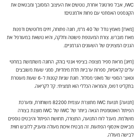
IWC, אבל פורטוגל אחרת, נוטשים את העיצוב המסובך ומבטאים את
הקונספט האסתטי עם פחות אלמנטים!
[מארז] מאמץ גודל של 40 מ”מ, חוגה פתוחה, זיזים מלוטשים ודפנות
מארז מוברש. צורת המעטפת פשוטה וחלקה, והיא נושאת במעורפל את
הגנים המצוינים של השעונים הגרמניים.
[חיוג] מראת ספיר מצופה בציפוי אנטי בוהק. החוגה משתמשת במחטי
עלים קלאסיות, ספרות ערביות תלת מימדיות, סמני שעות משובצים
וטאצ’ הסופי של מאזני מסלול. חוגת שניות קטנות ל-6 שעות מעוטרת
בתקליט דפוס, והמראה הכללי הוא תמציתי. קל לקריאה.
[תנועה] תנועת IWC מתוצרת עצמית 82200 משוחזרת, ומערכת
הפיתול האוטומטית הגאה ביותר של IWC של IWC מוצגת בצורה
מושלמת. מעגל לוח התנועה, התצורה, תחושת הפיתול והיבטים נוספים
מביאים אינסוף הפתעות. זה מבטיח איכות מעולה ומעניק ללובש חווית
לבישה מעולה.