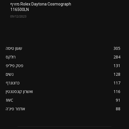
Rolex Daytona Cosmograph מזויף
116500LN
09/12/2023
305
שעון טיסה
284
רולקס
131
פטק פיליפ
128
נשים
117
כרונוגרף
116
ואשרון קונסטנטין
IWC
91
88
אודמר פיג'ה