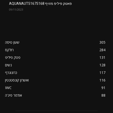
פאטק פיליפ מזויף AQUANAUT51675168
09/11/2023
305
שעון טיסה
284
רולקס
131
פטק פיליפ
128
נשים
117
כרונוגרף
116
ואשרון קונסטנטין
IWC
91
88
אודמר פיג'ה