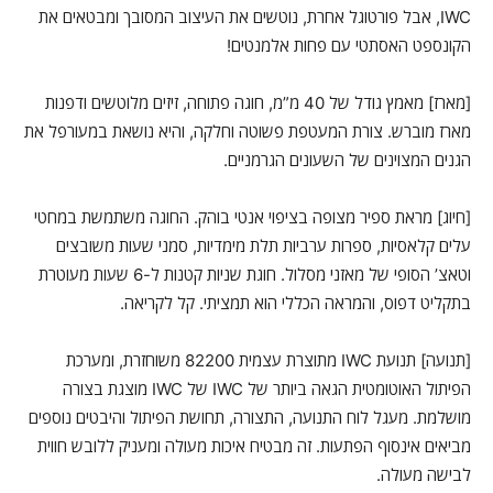
IWC, אבל פורטוגל אחרת, נוטשים את העיצוב המסובך ומבטאים את
הקונספט האסתטי עם פחות אלמנטים!
[מארז] מאמץ גודל של 40 מ”מ, חוגה פתוחה, זיזים מלוטשים ודפנות
מארז מוברש. צורת המעטפת פשוטה וחלקה, והיא נושאת במעורפל את
הגנים המצוינים של השעונים הגרמניים.
[חיוג] מראת ספיר מצופה בציפוי אנטי בוהק. החוגה משתמשת במחטי
עלים קלאסיות, ספרות ערביות תלת מימדיות, סמני שעות משובצים
וטאצ’ הסופי של מאזני מסלול. חוגת שניות קטנות ל-6 שעות מעוטרת
בתקליט דפוס, והמראה הכללי הוא תמציתי. קל לקריאה.
[תנועה] תנועת IWC מתוצרת עצמית 82200 משוחזרת, ומערכת
הפיתול האוטומטית הגאה ביותר של IWC של IWC מוצגת בצורה
מושלמת. מעגל לוח התנועה, התצורה, תחושת הפיתול והיבטים נוספים
מביאים אינסוף הפתעות. זה מבטיח איכות מעולה ומעניק ללובש חווית
לבישה מעולה.