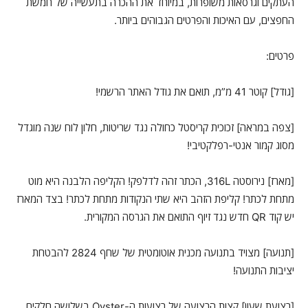
העתקים וגרסאות משופרות, במיוחד את ההכרה בתעשייה של חמשת
החפצים, עם האיכות והפרטים הגבוהים ביותר.
פרטים:
[גודל] קוטר 41 מ”מ, תואם את גודל האתר הרשמי!
[צפה במראה] זכוכית קריסטל כחולה נגד שריטות, חלון לוח שנה מוגדל
מסוג קמור אנטי-רפלקטיבי!
[מארז] נירוסטה 316L, הכתר זהה לדלפק! הקליפה הלבנה היא מוט
מתחת לכתר! קליפת הזהב היא שתי הנקודות מתחת לכתר! בצד המארז
יש קוד QR חדש נגד זיוף התואם את הגרסה המקורית.
[תנועה] מצויד בתנועה מכנית אוטומטית של שחף 2824 להבטחת
יציבות התנועה!
[רצועת שעון] קצות הרצועה של רצועות ה-Oyster בשלושה חלקים