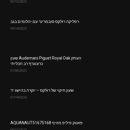
09/13/2023
רפליקה רולקס סובמרינר עם יהלומים בגב
09/14/2023
העתק Audemars Piguet Royal Oak שעון
כרונוגרף רב תכליתי
01/08/2023
שעון חיקוי של רולקס – יוקרה בהישג יד
01/14/2026
פאטק פיליפ מזויף AQUANAUT51675168
09/11/2023