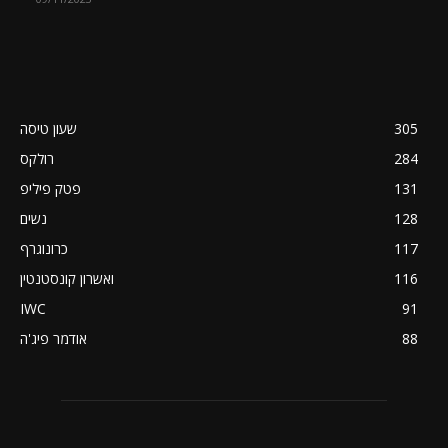
305
שעון טיסה
284
רולקס
131
פטק פיליפ
128
נשים
117
כרונוגרף
116
ואשרון קונסטנטין
IWC
91
88
אודמר פיג'ה