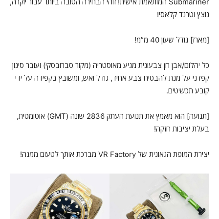
Submariner המותאמת אישית! זוהי הבחירה הטובה ביותר עבור יוקרה,
נוצץ וטרנד קלאסי!
[מארז] גודל שעון 40 מ”מ!
כל יהלום/אבן חן צבעונית מגיע מאוסטריה (מקור סברובסקי) ועובר סינון
קפדני על מנת להבטיח צבע אחיד, גודל ואש, ומשובץ בקפידה על ידי
קובע תכשיטים.
[תנועה] הוא מאמץ את תנועת העתק 2836 שונה (GMT) אוטומטית,
בעלת יציבות חזקה!
יצירת המופת הגאונית של VR Factory מברכת אותך לטעום ממנה!