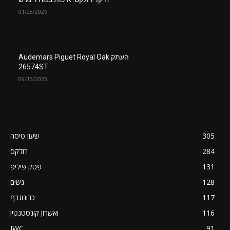
01/28/2026
העתק Audemars Piguet Royal Oak
26574ST
09/13/2023
305
שעון טיסה
284
רולקס
131
פטק פיליפ
128
נשים
117
כרונוגרף
116
ואשרון קונסטנטין
IWC
91