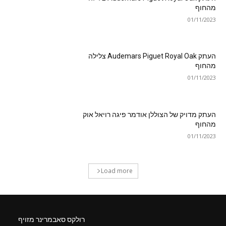
מהחוף
01/11/2023
העתק Audemars Piguet Royal Oak צלילה
מהחוף
01/11/2023
העתק מדויק של הצוללן אודמר פיגה רויאל אוק
מהחוף
01/11/2023
Load more
רולקס סאבמרינר מזויף