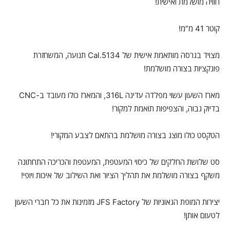
חוויה מושלמת ואישית!
קוטר 41 מ”מ!
מצויד בגרסה מותאמת אישית של Cal.5134 תנועה, המשחזרת
פונקציות בצורה מושלמת!
מארז השעון עשוי מפלדה עדינה 316L, והמארז כולו מעובד ב-CNC
בדיוק גבוה, והצפיפות תואמת למקור!
הטקסט כולו מוצג בצורה מושלמת בהתאם לצבע המקורי!
סט שלושת החלקים של כיסוי המעטפת, המעטפת והכריכה התחתונה
משקף בצורה מושלמת את תהליך הציור ואת השילוב של איכות ויופי!
יצירות המופת הגאוניות של JFS Factory מזמינות את כל חברי השעון
לטעום אותן!