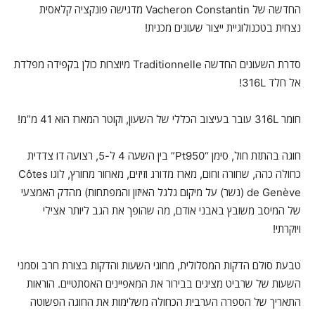
החדשה של Vacheron Constantin מדגישה פונקציה קלאסית
נצחית בטכנולוגיית ייצור שעונים מכנית!
סדרת השעונים החדשה Traditionnelle מיוצרות כולן בקפידה מפלדת
אל חלד 316L!
חומר 316L עובר בעיצוב הכללי של השעון, וקוטר המארז הוא 41 מ”מ!
חוגה בהתזת חול, סימן “Pt950” בין השעה 4 ל-5, רצועה דו צדדית
כחולה כהה, שחורה וחום, מארז מדורג וזיזים, מאחור מחורץ, לוגו Côtes
de Genève (נשר) על מיקום גלגל האיזון והמפתחות) מהדק האמצעי
של המיסב משובץ באבני אודם, מה שהופך את הגב ליותר אצילי
ויוקרתי!
טבעת סולם הדקות המסלולית, מחוגי השעות והדקות בצורת חרב וסמני
השעות של שרביט מציגים בבירור את המאפיינים האסתטיים. הוראות
התאריך של הספרה הערבית הכחולה משלימות את החוגה הפשוטה