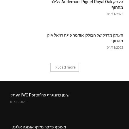
העתק Audemars Piguet Royal Oak צלילה
מהחוף
01/11/2023
העתק מדויק של הצוללן אודמר פיגה רויאל אוק
מהחוף
01/11/2023
Load more
שעון כרונוגרף IWC Portofino העתק
01/08/2023
מעופף פרפר מזויף אומגה אלגנטי