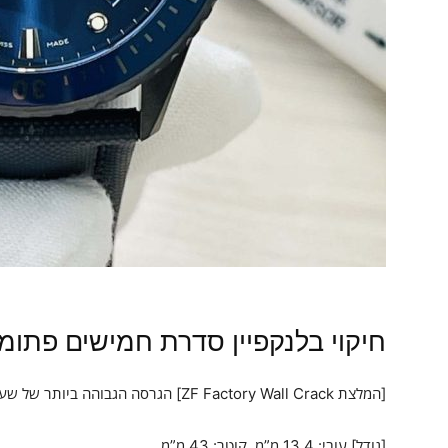
חיקוי בלנקפיין סדרת חמישים פתומ
[המלצת ZF Factory Wall Crack] הגרסה הגבוהה ביותר של שעון סדרת Blancpain Fifty Fathoms בשוק!
[גודל] עובי: 13.4 מ”מ, קוטר: 43 מ”מ