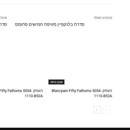
ticle
Next article
סדרת בלנקפיין מזויפת חמישים פתומס
סדרת
שעון טיסה
העתק Blancpain Fifty Fathoms 5054-
העתק Fifty Fathoms 5054
1110-B52A
1110-B52A