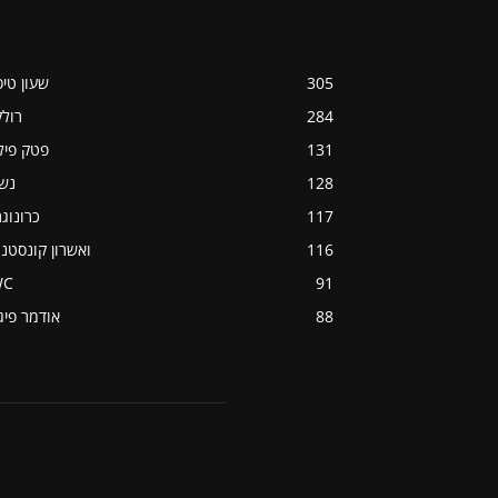
305
שעון טי
284
רול
131
פטק פיל
128
נש
117
כרונוג
116
ואשרון קונסטנט
WC
91
88
אודמר פיג