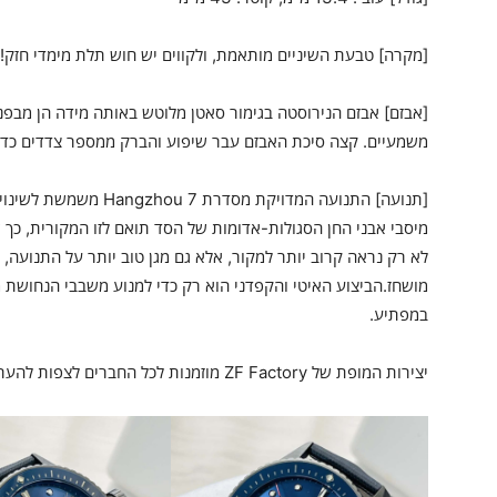
[מקרה] טבעת השיניים מותאמת, ולקווים יש חוש תלת מימדי חזק!
[אבזם] אבזם הנירוסטה בגימור סאטן מלוטש באותה מידה הן מבפנים 
משמעיים. קצה סיכת האבזם עבר שיפוע והברק ממספר צדדים כדי
מיסבי אבני החן הסגולות-אדומות של הסד תואם לזו המקורית, כך 
לא רק נראה קרוב יותר למקור, אלא גם מגן טוב יותר על התנועה, ו
מושחז.הביצוע האיטי והקפדני הוא רק כדי למנוע משבבי הנחושת 
במפתיע.
יצירות המופת של ZF Factory מוזמנות לכל החברים לצפות להעריך!