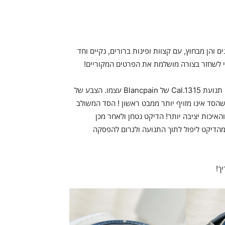
והן מבחוץ, עם קצוות ופינות ברורים, נקיים וחד
 לשחזר בצורה מושלמת את הפרטים המקוריים!
[תנועה] התנועה המדויקת מסדרת Hangzhou 7 משמשת לשינוי תנועת Cal.1315 של Blancpain עצמו. הצבע של
שהסד אינו מזויף יותר ממבט ראשון ! הסד המשולב
האיכות יציבה יותר! הדיקט נטחן ולאחר מכן
מהדיקט ליפול לתוך התנועה ולגרום להפסקה