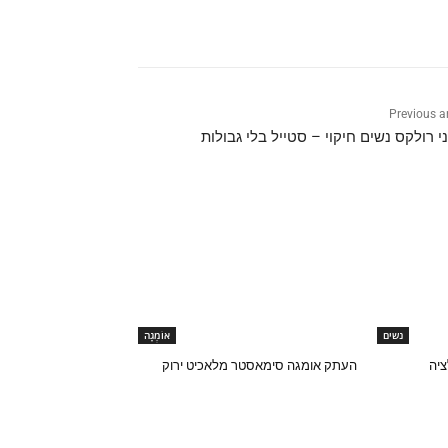
Previous ar
י רולקס נשים חיקוי – סטייל בלי גבולות
נשים
אוֹמֶגָה
יה
העתק אומגה סימאסטר מלאכיט ירוק