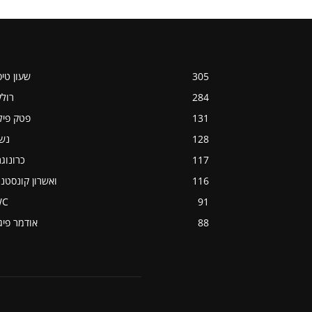
305
שעון טי
284
רול
131
פטק פיל
128
נש
117
כרונוג
116
ואשרון קונסטנט
WC
91
88
אודמר פיג