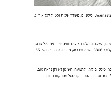
שים, השעונים הללו מציעים חוויה יוקרתית בכל פרט.
עם דגם סימאסטר דייבר 300M, השעון מגיע עם מנגנון אוטומטי קליבר 8806, שמבטיח דיוק מרבי ורזרבת כוח של 55
ונה כמו טיטניום לזמן ולרצועה, השעון לא רק נראה טוב,
אלא גם מתפקד בצורה מעולה בכל סביבה. העמידות במים עד 300 מטר וזכוכית הספיר קריסטל מספקות הגנה