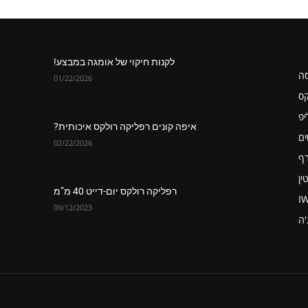
לקנות חיקוי של אומגה במבצע!
סה
01/22/2026
קס
יפ
איפה קונים רפליקה רולקס איכותית?
ים
02/22/2026
רף
ין
רפליקה רולקס יום-דייט 40 מ”מ
I
09/12/2023
'ה