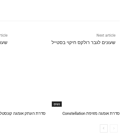
Share
ticle
Next article
שעונים לגבר רולקס חיקוי בסטייל
שעונ
נשים
סדרת אומגה מזויפת Constellation
סדרת העתק אומגה קונסטלצ