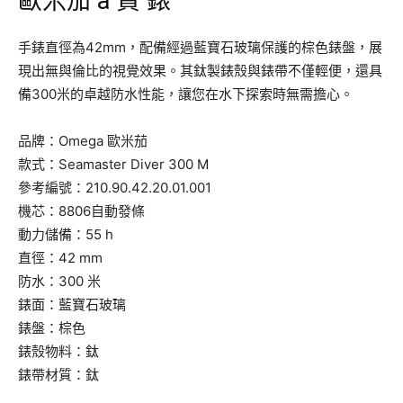
歐米茄 a 貨 錶
手錶直徑為42mm，配備經過藍寶石玻璃保護的棕色錶盤，展
現出無與倫比的視覺效果。其鈦製錶殼與錶帶不僅輕便，還具
備300米的卓越防水性能，讓您在水下探索時無需擔心。
品牌：Omega 歐米茄
款式：Seamaster Diver 300 M
參考編號：210.90.42.20.01.001
機芯：8806自動發條
動力儲備：55 h
直徑：42 mm
防水：300 米
錶面：藍寶石玻璃
錶盤：棕色
錶殼物料：鈦
錶帶材質：鈦