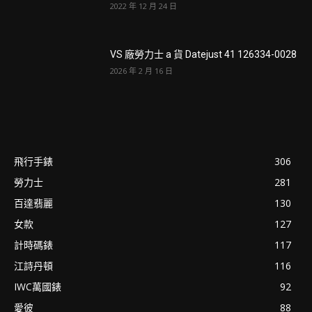
2022 年 12 月 24 日
VS 廠勞力士 a 貨 Datejust 41 126334-0028
2026 年 2 月 16 日
飛行手錶
306
勞力士
281
百達翡麗
130
女款
127
計時碼錶
117
江詩丹頓
116
IWC萬國錶
92
愛彼
88