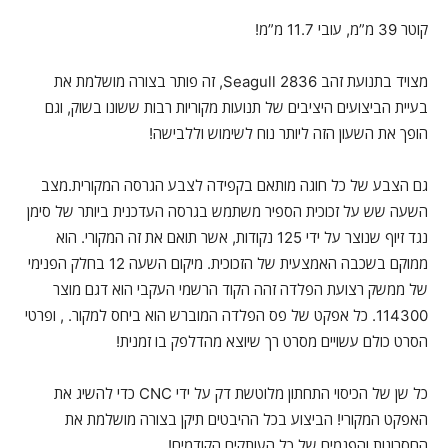
קוטר 39 מ”מ, עובי 11.7 מ”מ!
מצויד בתנועת זהב Seagull 2836, זה פותר בצורה מושלמת את
בעיית הביצועים היציבים של תנועות מקוריות רבות ששונו בשוק, וגם
הופך את השעון הזה ליותר נוח לשימוש וללבישה!
גם הצבע של כל חוגה מותאם בקפידה לצבע הגרסה המקורית.מצב
השעה שש על זכוכית הספיר משתמש בגרסה העדכנית ביותר של סימן
נגד זיוף שנוצר על ידי 125 נקודות, אשר תואם את זה המקורי. הוא
ממוקם בשכבה האמצעית של הזכוכית. מיקום השעה 12 בחלק הפנימי
של ממשק רצועת הפלדה זהה הקוד הרשמי העקבי הוא דגם מוצר
114300. כל אפקט של פס הפלדה המוברש הוא ביחס למקור. , ופרטי
הסרט כולם עשויים מסרט רך שיוצא מהדלפק בו זמנית!
כל שן של הכיסוי התחתון מלוטשת דק על ידי CNC כדי להשיג את
האפקט המקורי! הביצוע בכל ההיבטים תיקן בצורה מושלמת את
החסרונות והפגמים של כל העותקים הקודמים!