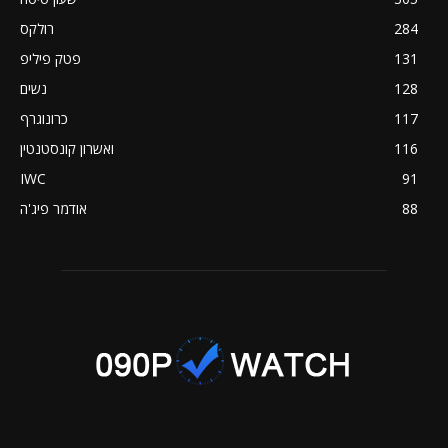
284
רולקס
131
פטק פיליפ
128
נשים
117
כרונוגרף
116
ואשרון קונסטנטין
IWC
91
88
אודמר פיג'ה