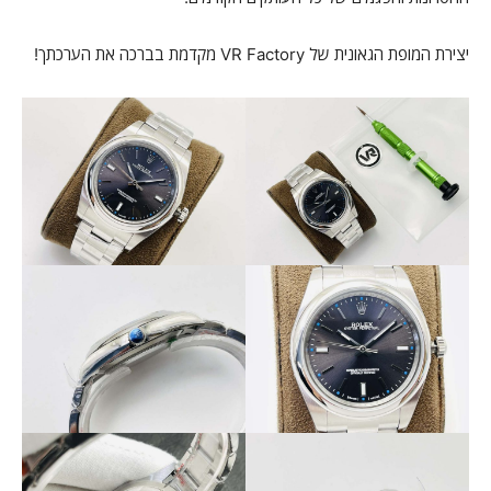
יצירת המופת הגאונית של VR Factory מקדמת בברכה את הערכתך!