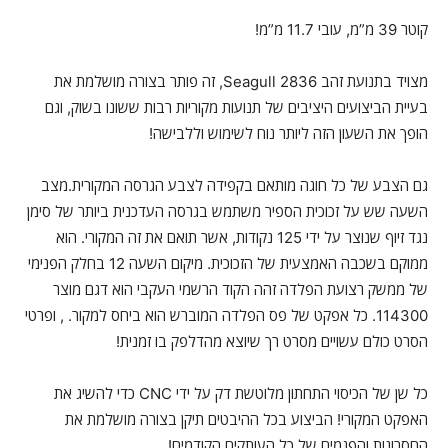
קוטר 39 מ”מ, עובי 11.7 מ”מ!
מצויד בתנועת זהב Seagull 2836, זה פותר בצורה מושלמת את
בעיית הביצועים היציבים של תנועות מקוריות רבות ששונו בשוק, וגם
הופך את השעון הזה ליותר נוח לשימוש וללבישה!
גם הצבע של כל חוגה מותאם בקפידה לצבע הגרסה המקורית.מצב
השעה שש על זכוכית הספיר משתמש בגרסה העדכנית ביותר של סימן
נגד זיוף שנוצר על ידי 125 נקודות, אשר תואם את זה המקורי. הוא
ממוקם בשכבה האמצעית של הזכוכית. מיקום השעה 12 בחלק הפנימי
של ממשק רצועת הפלדה זהה הקוד הרשמי העקבי הוא דגם מוצר
114300. כל אפקט של פס הפלדה המוברש הוא ביחס למקור. , ופרטי
הסרט כולם עשויים מסרט רך שיוצא מהדלפק בו זמנית!
כל שן של הכיסוי התחתון מלוטשת דק על ידי CNC כדי להשיג את
האפקט המקורי! הביצוע בכל ההיבטים תיקן בצורה מושלמת את
החסרונות והפגמים של כל העותקים הקודמים!