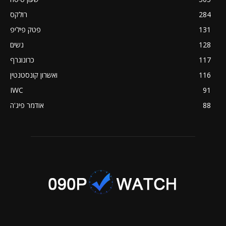
284
רולקס
131
פטק פיליפ
128
נשים
117
כרונוגרף
116
ואשרון קונסטנטין
IWC
91
88
אודמר פיג'ה